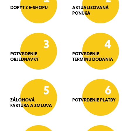
DOPYT Z E-SHOPU
AKTUALIZOVANÁ
PONUKA
3
4
POTVRDENIE
POTVRDENIE
OBJEDNÁVKY
TERMÍNU DODANIA
5
6
ZÁLOHOVÁ
POTVRDENIE PLATBY
FAKTÚRA A ZMLUVA