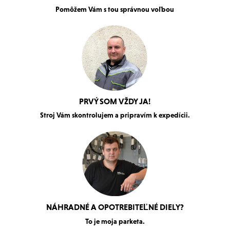
Pomôžem Vám s tou správnou voľbou
PRVÝ SOM VŽDY JA!
Stroj Vám skontrolujem a pripravím k expedícii.
NÁHRADNÉ A OPOTREBITEĽNÉ DIELY?
To je moja parketa.