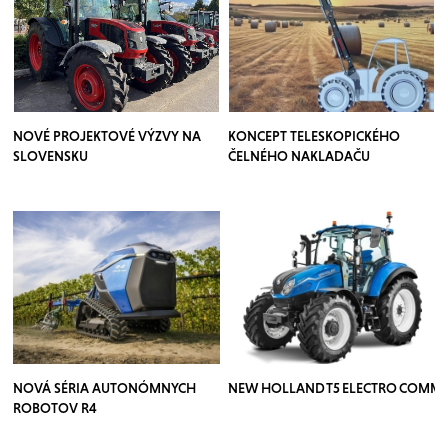
NOVÉ PROJEKTOVÉ VÝZVY NA
KONCEPT TELESKOPICKÉHO
SLOVENSKU
ČELNÉHO NAKLADAČU
NOVÁ SÉRIA AUTONÓMNYCH
NEW HOLLAND T5 ELECTRO COMM
ROBOTOV R4