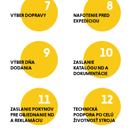
7
8
VÝBER DOPRAVY
NAFOTENIE PRED
EXPEDÍCIOU
9
10
VÝBER DŇA
ZASLANIE
DODANIA
KATALÓGU ND A
DOKUMENTÁCIE
11
12
ZASLANIE POKYNOV
TECHNICKÁ
PRE OBJEDNANIE ND
PODPORA PO CELÚ
A REKLAMÁCIU
ŽIVOTNOSŤ STROJA