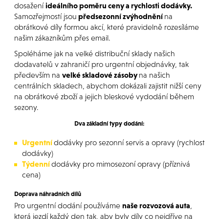
dosažení
ideálního poměru ceny a rychlosti dodávky.
Samozřejmostí jsou
předsezonní zvýhodnění
na
obrátkové díly formou akcí, které pravidelně rozesíláme
našim zákazníkům přes email.
Spoléháme jak na velké distribuční sklady našich
dodavatelů v zahraničí pro urgentní objednávky, tak
především na
velké skladové zásoby
na našich
centrálních skladech, abychom dokázali zajistit nižší ceny
na obrátkové zboží a jejich bleskové vydodání během
sezony.
Dva základní typy dodání:
Urgentní
dodávky pro sezonní servis a opravy (rychlost
dodávky)
Týdenní
dodávky pro mimosezoní opravy (příznivá
cena)
Doprava náhradních dílů
Pro urgentní dodání používáme
naše rozvozová auta
,
která jezdí každý den tak, aby byly díly co nejdříve na