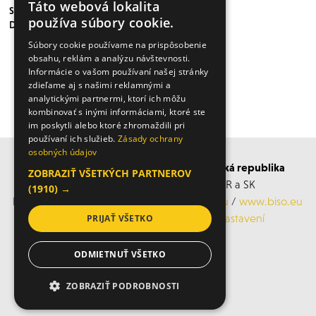
Táto webová lokalita
STEYR HYBRID CVT - Z KONCEPTU
používa súbory cookie.
DO POLÍ
Súbory cookie používame na prispôsobenie
obsahu, reklám a analýzu návštevnosti.
Informácie o vašom používaní našej stránky
zdieľame aj s našimi reklamnými a
analytickými partnermi, ktorí ich môžu
VÍCE ČLÁNKŮ ZDE
kombinovať s inými informáciami, ktoré ste
im poskytli alebo ktoré zhromaždili pri
používaní ich služieb.
Zásady ochrany
osobných údajov
BISO SCHRATTENECKER Česká a Slovenská republika
ZOBRAZIŤ VŠETKÝCH PARTNEROV
Obchodní s servisní střediska po ČR a SK
(1910) →
Mobil: +420 606 183 360, Email:
info@biso.eu
/
www.biso.eu
ochrana osobních údajů
/
Cookies nastavení
PRIJAŤ VŠETKO
ODMIETNUŤ VŠETKO
© 2026 Biso
ZOBRAZIŤ PODROBNOSTI
NEVYHNUTNE POTREBNÉ