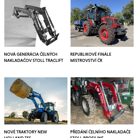
NOVÁ GENERÁCIA ČELNÝCH
REPUBLIKOVÉ FINÁLE
NAKLADAČOV STOLL TRACLIFT
MISTROVSTVÍ ČR
NOVÉ TRAKTORY NEW
PŘEDÁNÍ ČELNÍHO NAKLADAČE