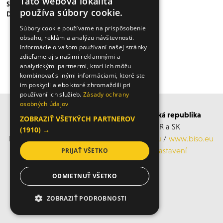
Táto webová lokalita
STEYR HYBRID CVT - Z KONCEPTU
používa súbory cookie.
DO POLÍ
Súbory cookie používame na prispôsobenie
obsahu, reklám a analýzu návštevnosti.
Informácie o vašom používaní našej stránky
zdieľame aj s našimi reklamnými a
analytickými partnermi, ktorí ich môžu
VÍCE ČLÁNKŮ ZDE
kombinovať s inými informáciami, ktoré ste
im poskytli alebo ktoré zhromaždili pri
používaní ich služieb.
Zásady ochrany
osobných údajov
BISO SCHRATTENECKER Česká a Slovenská republika
ZOBRAZIŤ VŠETKÝCH PARTNEROV
Obchodní s servisní střediska po ČR a SK
(1910) →
Mobil: +420 606 183 360, Email:
info@biso.eu
/
www.biso.eu
ochrana osobních údajů
/
Cookies nastavení
PRIJAŤ VŠETKO
ODMIETNUŤ VŠETKO
© 2026 Biso
ZOBRAZIŤ PODROBNOSTI
NEVYHNUTNE POTREBNÉ