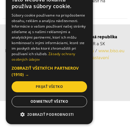
se koná od 12 do 18.11.2017. Budeme se těšit na
používa súbory cookie.
Vaši návštěvu!
Súbory cookie používame na prispôsobenie
obsahu, reklám a analýzu návštevnosti.
Informácie o vašom používaní našej stránky
zdieľame aj s našimi reklamnými a
BISO SCHRATTENECKER Česká a Slovenská republika
analytickými partnermi, ktorí ich môžu
kombinovať s inými informáciami, ktoré ste
Obchodní s servisní střediska po ČR a SK
im poskytli alebo ktoré zhromaždili pri
Mobil: +420 606 183 360, Email:
info@biso.eu
/
www.biso.eu
používaní ich služieb.
Zásady ochrany
ochrana osobních údajů
/
Cookies nastavení
osobných údajov
ZOBRAZIŤ VŠETKÝCH PARTNEROV
© 2026 Biso
(1910) →
PRIJAŤ VŠETKO
ODMIETNUŤ VŠETKO
ZOBRAZIŤ PODROBNOSTI
NEVYHNUTNE POTREBNÉ