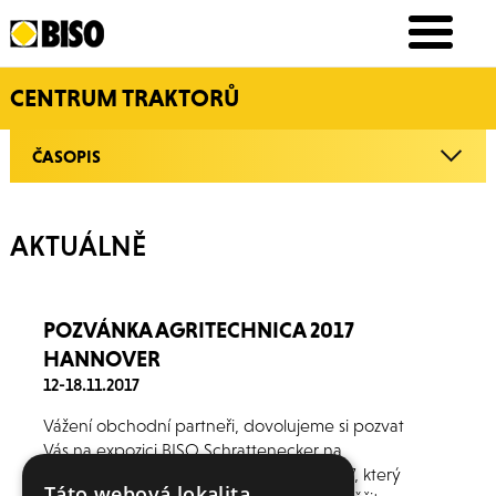
CENTRUM TRAKTORŮ
ČASOPIS
AKTUÁLNĚ
POZVÁNKA AGRITECHNICA 2017
HANNOVER
12-18.11.2017
Vážení obchodní partneři, dovolujeme si pozvat
Vás na expozici BISO Schrattenecker na
mezinárodním veletrhu Agritechnica 2017, který
Táto webová lokalita