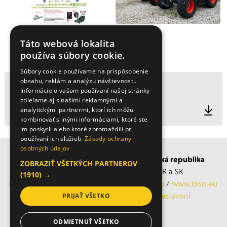
Táto webová lokalita
SOUBORY KE STAŽENÍ
používa súbory cookie.
Súbory cookie používame na prispôsobenie
obsahu, reklám a analýzu návštevnosti.
Pozvánka, harmonogram
Informácie o vašom používaní našej stránky
zdieľame aj s našimi reklamnými a
*.pdf ; 7.2 MB
analytickými partnermi, ktorí ich môžu
kombinovať s inými informáciami, ktoré ste
im poskytli alebo ktoré zhromaždili pri
používaní ich služieb.
Zásady ochrany
osobných údajov
BISO SCHRATTENECKER Česká a Slovenská republika
ZOBRAZIŤ VŠETKÝCH PARTNEROV
Obchodní s servisní střediska po ČR a SK
(1910) →
Mobil: +420 606 183 360, Email:
info@biso.eu
/
www.biso.eu
ochrana osobních údajů
/
Cookies nastavení
PRIJAŤ VŠETKO
ODMIETNUŤ VŠETKO
© 2026 Biso