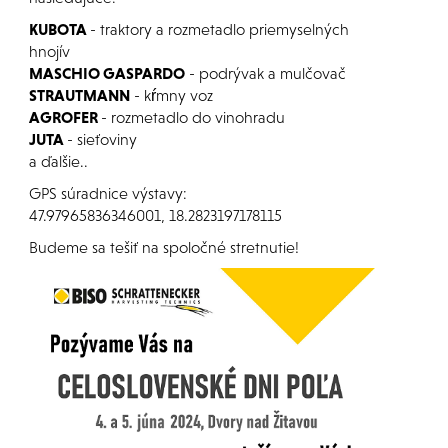
KUBOTA
- traktory a rozmetadlo priemyselných
hnojív
MASCHIO GASPARDO
- podrývak a mulčovač
STRAUTMANN
- kŕmny voz
AGROFER
- rozmetadlo do vinohradu
JUTA
- sieťoviny
a ďalšie..
GPS súradnice výstavy:
47.97965836346001, 18.2823197178115
Budeme sa tešiť na spoločné stretnutie!